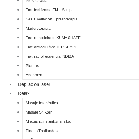
Presoterapia
Trat. tonificante EM – Sculpt
Ses. Cavitación + presoterapia
Maderoterapia
Trat. remodelante KUMA SHAPE
Trat. anticelulítico TOP SHAPE
Trat. radiofrecuencia INDIBA
Piernas
Abdomen
Depilación láser
Relax
Masaje terapéutico
Masaje Shi-Zen
Masaje para embarazadas
Pindas Thailandesas