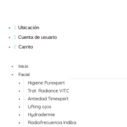
Ir
al
contenido
Ubicación
Cuenta de usuario
Carrito
Inicio
Facial
Higiene Purexpert
Trat. Radiance VIT.C
Antiedad Timexpert
Lifting ojos
Hydradermie
Radiofrecuencia Indiba